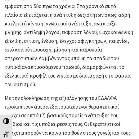
έμφαση στα δύο πρώτα χρόνια. Στο χρονικό αυτό
πλαίσιο εξετάζεται η ανάπτυξη δεξιοτήτων όπως: αδρή
και λεπτή κίνηση, γνωστική ανάπτυξη, ανάπτυξη
μνήμης, αντίληψη λόγου, έκφραση λόγου, ψυχοκοινωνική
εξέλιξη, σίτιση, ένδυση, έλεγχος σφιγκτήρων, παιχνίδι,
από κοινού προσοχή, μίμηση και παρουσία
στερεοτυπιών. Λαμβάνοντας υπόψη τα στάδια του
τυπικά αναπτυσσόμενου παιδιού, διαμορφώνεται το
εξελικτικό προφίλ του νηπίου με διαταραχή στο φάσμα
του αυτισμού.
Με την ολοκλήρωση της αξιολόγησης του ΕΔΑΛΦΑ
προκύπτουν άμεσα εξατομικευμένοι θεραπευτικοί
στόχοι σε επτά (7) βασικούς τομείς ανάπτυξης του
Εναλλαγή Υψηλής Αντίθεσης
παιδιού και τις υποδιαιρέσεις τους. Οι θεραπευτικοί
στόχοι μπορούν να κοινοποιηθούν στους γονείς και τους
Εναλλαγή Μεγέθους Γραμμάτων