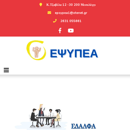
Κ.Τζαβέλα 12 -30 200 Μεσολόγγι
epsypea1@otenet.gr
2631 055661