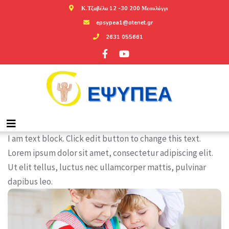
Κ.Τζαβέλα 12 -30 200 Μεσολόγγι
epsypea1@otenet.gr
2631 055661
I am text block. Click edit button to change this text.
Lorem ipsum dolor sit amet, consectetur adipiscing elit.
Ut elit tellus, luctus nec ullamcorper mattis, pulvinar
dapibus leo.
Hover Box Element