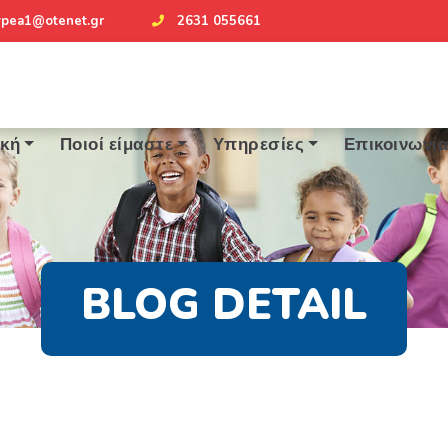
ypea1@otenet.gr
2631 055661
ική
Ποιοί είμαστε
Υπηρεσίες
Επικοινωνί
BLOG DETAIL