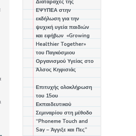
Διαταραχές της
α
ΕΨΥΠΕΑ στην
εκδήλωση για την
ψυχική υγεία παιδιών
και εφήβων «Growing
Healthier Together»
του Παγκόσμιου
Οργανισμού Υγείας στο
Άλσος Κηφισιάς
α
Επιτυχής ολοκλήρωση
του 15ου
ι
Εκπαιδευτικού
Σεμιναρίου στη μέθοδο
“Phoneme Touch and
Say – Άγγιξε και Πες”