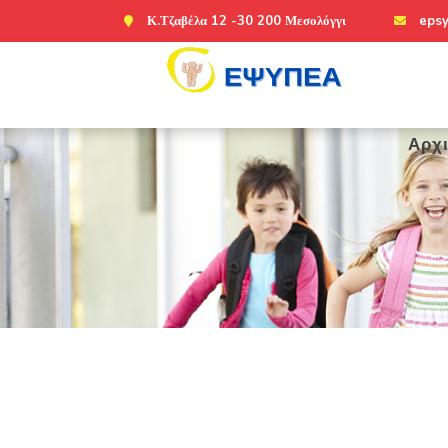
Κ.Τζαβέλα 12 -30 200 Μεσολόγγι
eps
Αρχ