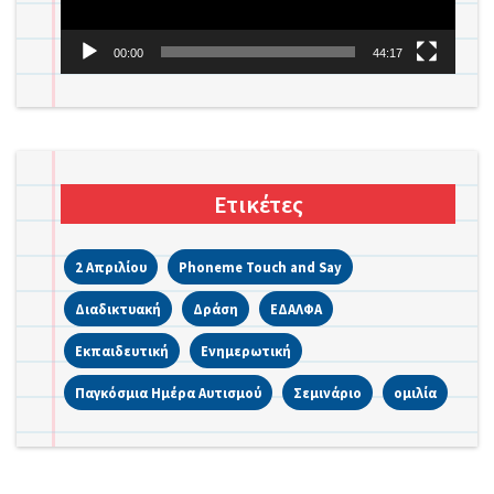
00:00
44:17
Ετικέτες
2 Απριλίου
Phoneme Touch and Say
Διαδικτυακή
Δράση
ΕΔΑΛΦΑ
Εκπαιδευτική
Ενημερωτική
Παγκόσμια Ημέρα Αυτισμού
Σεμινάριο
ομιλία