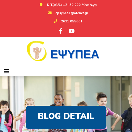
Κ.Τζαβέλα 12 -30 200 Μεσολόγγι
epsypea1@otenet.gr
2631 055661
BLOG DETAIL