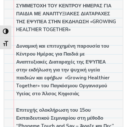
ΣΥΜΜΕΤΟΧΗ ΤΟΥ ΚΕΝΤΡΟΥ ΗΜΕΡΑΣ ΓΙΑ
ΠΑΙΔΙΑ ΜΕ ΑΝΑΠΤΥΞΙΑΚΕΣ ΔΙΑΤΑΡΑΧΕΣ
ΤΗΣ ΕΨΥΠΕΑ ΣΤΗΝ ΕΚΔΗΛΩΣΗ «GROWING
HEALTHIER TOGETHER»
Εναλλαγή Υψηλής Αντίθεσης
Εναλλαγή Μεγέθους Γραμμάτων
Δυναμική και επιτυχημένη παρουσία του
Κέντρου Ημέρας για Παιδιά με
Αναπτυξιακές Διαταραχές της ΕΨΥΠΕΑ
στην εκδήλωση για την ψυχική υγεία
παιδιών και εφήβων «Growing Healthier
Together» του Παγκόσμιου Οργανισμού
Υγείας στο Άλσος Κηφισιάς
Επιτυχής ολοκλήρωση του 15ου
Εκπαιδευτικού Σεμιναρίου στη μέθοδο
“Phoneme Touch and Say – Άγγιξε και Πες”