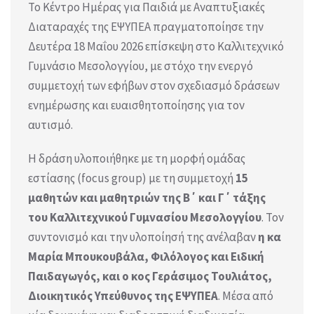
Το Κέντρο Ημέρας για Παιδιά με Αναπτυξιακές
Διαταραχές της ΕΨΥΠΕΑ πραγματοποίησε την
Δευτέρα 18 Μαΐου 2026 επίσκεψη στο Καλλιτεχνικό
Γυμνάσιο Μεσολογγίου, με στόχο την ενεργό
συμμετοχή των εφήβων στον σχεδιασμό δράσεων
ενημέρωσης και ευαισθητοποίησης για τον
αυτισμό.
Η δράση υλοποιήθηκε με τη μορφή ομάδας
εστίασης (focus group) με τη συμμετοχή
15
μαθητών και μαθητριών της Β΄ και Γ΄ τάξης
του Καλλιτεχνικού Γυμνασίου Μεσολογγίου
. Τον
συντονισμό και την υλοποίησή της ανέλαβαν
η κα
Μαρία Μπουκουβάλα, Φιλόλογος και Ειδική
Παιδαγωγός, και ο κος Γεράσιμος Τουλιάτος,
Διοικητικός Υπεύθυνος της ΕΨΥΠΕΑ
. Μέσα από