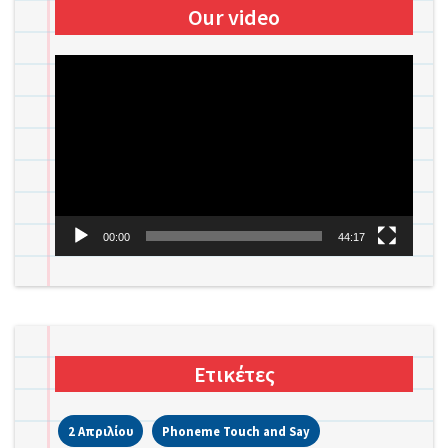
Our video
Πρόγραμμα
Αναπαραγωγής
Βίντεο
00:00
44:17
Ετικέτες
2 Απριλίου
Phoneme Touch and Say