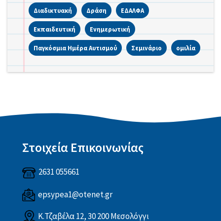
Διαδικτυακή
Δράση
ΕΔΑΛΦΑ
Εκπαιδευτική
Ενημερωτική
Παγκόσμια Ημέρα Αυτισμού
Σεμινάριο
ομιλία
Στοιχεία Επικοινωνίας
2631 055661
epsypea1@otenet.gr
Κ.Τζαβέλα 12, 30 200 Μεσολόγγι