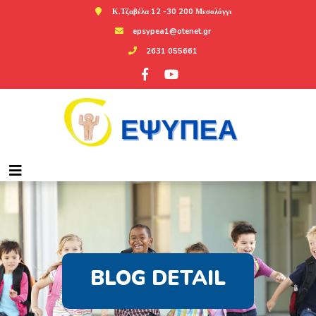
Κ.Τζαβέλα 12 -30 200 Μεσολόγγι
epsypea1@otenet.gr
2631 055661
BLOG DETAIL