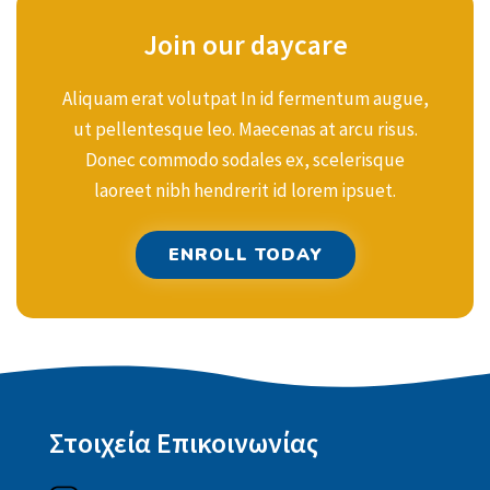
Join our daycare
Aliquam erat volutpat In id fermentum augue,
ut pellentesque leo. Maecenas at arcu risus.
Donec commodo sodales ex, scelerisque
laoreet nibh hendrerit id lorem ipsuet.
ENROLL TODAY
Στοιχεία Επικοινωνίας