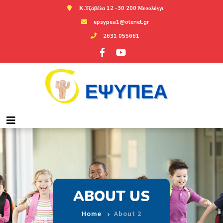
Κ.Τζαβέλα 12 -30 200 Μεσολόγγι
epsypea1@otenet.gr
2631 055661
ABOUT US
Home
About 2