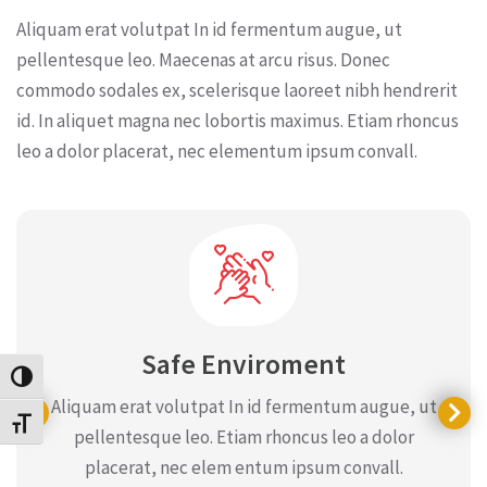
Aliquam erat volutpat In id fermentum augue, ut
pellentesque leo. Maecenas at arcu risus. Donec
commodo sodales ex, scelerisque laoreet nibh hendrerit
id. In aliquet magna nec lobortis maximus. Etiam rhoncus
leo a dolor placerat, nec elementum ipsum convall.
Safe Enviroment
Εναλλαγή Υψηλής Αντίθεσης
Aliquam erat volutpat In id fermentum augue, ut
Εναλλαγή Μεγέθους Γραμμάτων
pellentesque leo. Etiam rhoncus leo a dolor
placerat, nec elem entum ipsum convall.