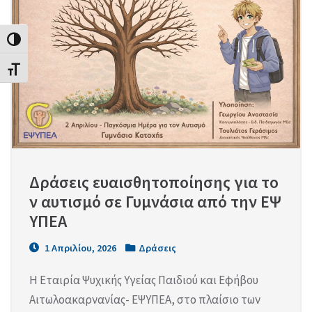
Εναλλαγή Υψηλής Αντίθεσης
Εναλλαγή Μεγέθους Γραμμάτων
Δράσεις ευαισθητοποίησης για το
ν αυτισμό σε Γυμνάσια από την ΕΨ
ΥΠΕΑ
1 Απριλίου, 2026
Δράσεις
Η Εταιρία Ψυχικής Υγείας Παιδιού και Εφήβου
Αιτωλοακαρνανίας- ΕΨΥΠΕΑ, στο πλαίσιο των