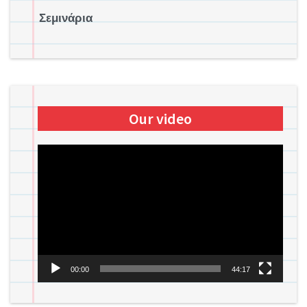
Σεμινάρια
Our video
Πρόγραμμα
Αναπαραγωγής
Βίντεο
00:00
44:17