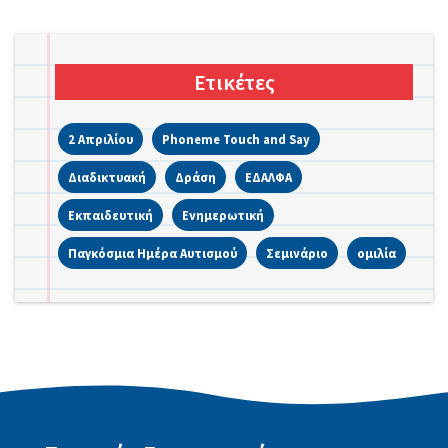
Ετικέτες
2 Απριλίου
Phoneme Touch and Say
Διαδικτυακή
Δράση
ΕΔΑΛΦΑ
Εκπαιδευτική
Ενημερωτική
Παγκόσμια Ημέρα Αυτισμού
Σεμινάριο
ομιλία