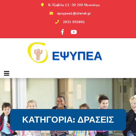
Κ.Τζαβέλα 12 -30 200 Μεσολόγγι
epsypea1@otenet.gr
2631 055661
ΚΑΤΗΓΟΡΊΑ:
ΔΡΆΣΕΙΣ