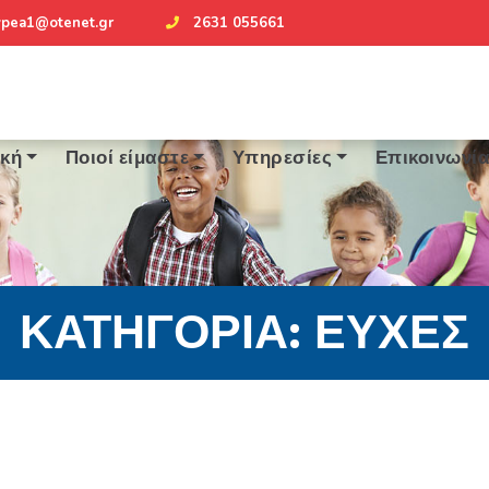
ypea1@otenet.gr
2631 055661
ική
Ποιοί είμαστε
Υπηρεσίες
Επικοινωνί
ΚΑΤΗΓΟΡΊΑ:
ΕΥΧΈΣ