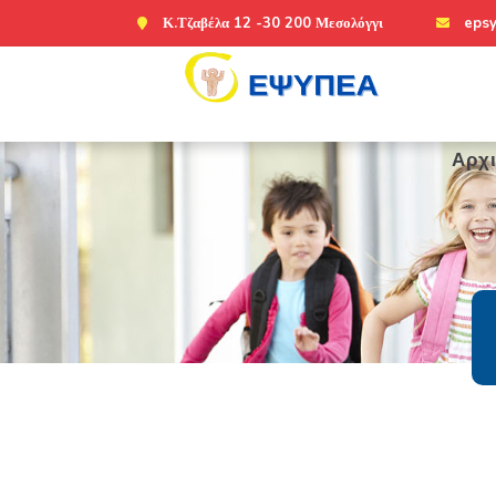
Κ.Τζαβέλα 12 -30 200 Μεσολόγγι
eps
Αρχ