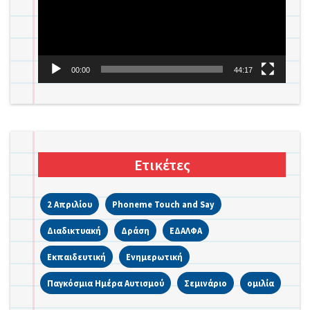
00:00
44:17
Ετικέτες
2 Απριλίου
Phoneme Touch and Say
Διαδικτυακή
Δράση
ΕΔΑΛΦΑ
Εκπαιδευτική
Ενημερωτική
Παγκόσμια Ημέρα Αυτισμού
Σεμινάριο
ομιλία