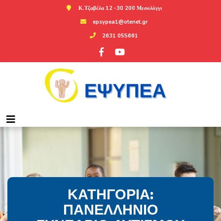
Κ.Τζαβέλα 12 -30 200 Μεσολόγγι
epsypea1@otenet.gr
2631 055661
ΚΑΤΗΓΟΡΊΑ:
ΠΑΝΕΛΛΉΝΙΟ