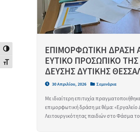
ΕΠΙΜΟΡΦΩΤΙΚΗ ΔΡΑΣΗ Α
Εναλλαγή Υψηλής Αντίθεσης
ΕΥΤΙΚΟ ΠΡΟΣΩΠΙΚΟ ΤΗΣ
Εναλλαγή Μεγέθους Γραμμάτων
ΔΕΥΣΗΣ ΔΥΤΙΚΗΣ ΘΕΣΣΑ
30 Απριλίου, 2026
Σεμινάρια
Με ιδιαίτερη επιτυχία πραγματοποιήθηκε
επιμορφωτική δράση με θέμα: «Εργαλείο 
Λειτουργικότητας παιδιών στο Φάσμα τ