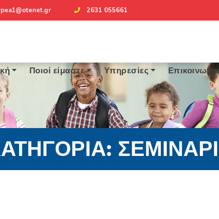
ypea1@otenet.gr
2631 055661
ική
Ποιοί είμαστε
Υπηρεσίες
Επικοινωνί
ΑΤΗΓΟΡΊΑ:
ΣΕΜΙΝΆΡ