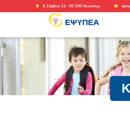
Κ.Τζαβέλα 12 -30 200 Μεσολόγγι
eps
Αρχ
Κ