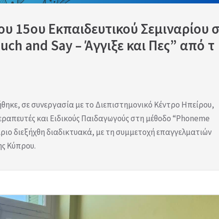
υ 15ου Εκπαιδευτικού Σεμιναρίου 
ch and Say – Άγγιξε και Πες” από τ
θηκε, σε συνεργασία με το Διεπιστημονικό Κέντρο Ηπείρου,
θεραπευτές και Ειδικούς Παιδαγωγούς στη μέθοδο “Phoneme
νάριο διεξήχθη διαδικτυακά, με τη συμμετοχή επαγγελματιών
ης Κύπρου.