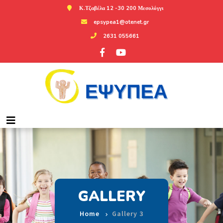
Κ.Τζαβέλα 12 -30 200 Μεσολόγγι
epsypea1@otenet.gr
2631 055661
GALLERY
Home
Gallery 3