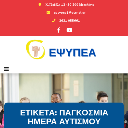
Κ.Τζαβέλα 12 -30 200 Μεσολόγγι
epsypea1@otenet.gr
2631 055661
ΕΤΙΚΈΤΑ:
ΠΑΓΚΌΣΜΙΑ
ΗΜΈΡΑ ΑΥΤΙΣΜΟΎ