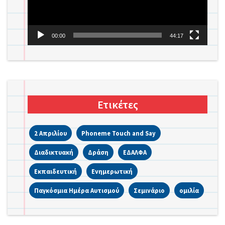
00:00
44:17
Ετικέτες
2 Απριλίου
Phoneme Touch and Say
Διαδικτυακή
Δράση
ΕΔΑΛΦΑ
Εκπαιδευτική
Ενημερωτική
Παγκόσμια Ημέρα Αυτισμού
Σεμινάριο
ομιλία